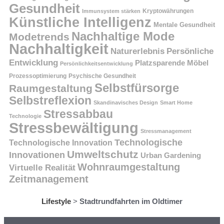
Gesundheit
Kryptowährungen
Immunsystem stärken
Künstliche Intelligenz
Mentale Gesundheit
Nachhaltige Mode
Modetrends
Nachhaltigkeit
Persönliche
Naturerlebnis
Entwicklung
Platzsparende Möbel
Persönlichkeitsentwicklung
Prozessoptimierung
Psychische Gesundheit
Selbstfürsorge
Raumgestaltung
Selbstreflexion
Skandinavisches Design
Smart Home
Stressabbau
Technologie
Stressbewältigung
Stressmanagement
Technologische
Technologische Innovation
Umweltschutz
Innovationen
Urban Gardening
Wohnraumgestaltung
Virtuelle Realität
Zeitmanagement
Lifestyle
>
Stadtrundfahrten im Oldtimer