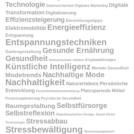
Technologie
Digitale
Datensicherheit
Digitales Marketing
Transformation
Digitalisierung
Effizienzsteigerung
Einrichtungstipps
Energieeffizienz
Elektromobilität
Entspannung
Entspannungstechniken
Gesunde Ernährung
Gartengestaltung
Gesundheit
Kryptowährungen
Immunsystem stärken
Künstliche Intelligenz
Mentale Gesundheit
Nachhaltige Mode
Modetrends
Nachhaltigkeit
Persönliche
Naturerlebnis
Entwicklung
Platzsparende Möbel
Persönlichkeitsentwicklung
Prozessoptimierung
Psychische Gesundheit
Selbstfürsorge
Raumgestaltung
Selbstreflexion
Skandinavisches Design
Smart Home
Stressabbau
Technologie
Stressbewältigung
Stressmanagement