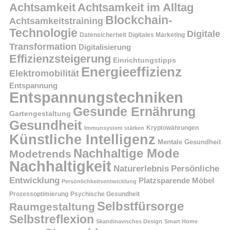
Achtsamkeit
Achtsamkeit im Alltag
Blockchain-
Achtsamkeitstraining
Technologie
Digitale
Datensicherheit
Digitales Marketing
Transformation
Digitalisierung
Effizienzsteigerung
Einrichtungstipps
Energieeffizienz
Elektromobilität
Entspannung
Entspannungstechniken
Gesunde Ernährung
Gartengestaltung
Gesundheit
Kryptowährungen
Immunsystem stärken
Künstliche Intelligenz
Mentale Gesundheit
Nachhaltige Mode
Modetrends
Nachhaltigkeit
Persönliche
Naturerlebnis
Entwicklung
Platzsparende Möbel
Persönlichkeitsentwicklung
Prozessoptimierung
Psychische Gesundheit
Selbstfürsorge
Raumgestaltung
Selbstreflexion
Skandinavisches Design
Smart Home