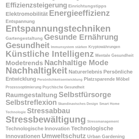
Effizienzsteigerung
Einrichtungstipps
Energieeffizienz
Elektromobilität
Entspannung
Entspannungstechniken
Gesunde Ernährung
Gartengestaltung
Gesundheit
Kryptowährungen
Immunsystem stärken
Künstliche Intelligenz
Mentale Gesundheit
Nachhaltige Mode
Modetrends
Nachhaltigkeit
Persönliche
Naturerlebnis
Entwicklung
Platzsparende Möbel
Persönlichkeitsentwicklung
Prozessoptimierung
Psychische Gesundheit
Selbstfürsorge
Raumgestaltung
Selbstreflexion
Skandinavisches Design
Smart Home
Stressabbau
Technologie
Stressbewältigung
Stressmanagement
Technologische
Technologische Innovation
Umweltschutz
Innovationen
Urban Gardening