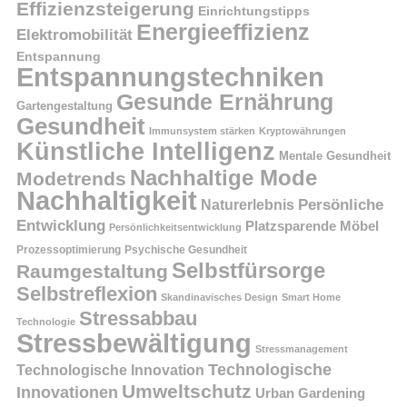
Effizienzsteigerung
Einrichtungstipps
Energieeffizienz
Elektromobilität
Entspannung
Entspannungstechniken
Gesunde Ernährung
Gartengestaltung
Gesundheit
Immunsystem stärken
Kryptowährungen
Künstliche Intelligenz
Mentale Gesundheit
Nachhaltige Mode
Modetrends
Nachhaltigkeit
Naturerlebnis
Persönliche
Entwicklung
Platzsparende Möbel
Persönlichkeitsentwicklung
Prozessoptimierung
Psychische Gesundheit
Selbstfürsorge
Raumgestaltung
Selbstreflexion
Skandinavisches Design
Smart Home
Stressabbau
Technologie
Stressbewältigung
Stressmanagement
Technologische
Technologische Innovation
Umweltschutz
Innovationen
Urban Gardening