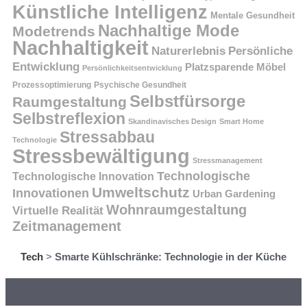
Künstliche Intelligenz
Mentale Gesundheit
Nachhaltige Mode
Modetrends
Nachhaltigkeit
Persönliche
Naturerlebnis
Entwicklung
Platzsparende Möbel
Persönlichkeitsentwicklung
Prozessoptimierung
Psychische Gesundheit
Selbstfürsorge
Raumgestaltung
Selbstreflexion
Skandinavisches Design
Smart Home
Stressabbau
Technologie
Stressbewältigung
Stressmanagement
Technologische
Technologische Innovation
Umweltschutz
Innovationen
Urban Gardening
Wohnraumgestaltung
Virtuelle Realität
Zeitmanagement
Tech
>
Smarte Kühlschränke: Technologie in der Küche