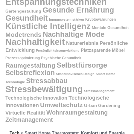
Entspannungstechniken
Gesunde Ernährung
Gartengestaltung
Gesundheit
Kryptowährungen
Immunsystem stärken
Künstliche Intelligenz
Mentale Gesundheit
Nachhaltige Mode
Modetrends
Nachhaltigkeit
Persönliche
Naturerlebnis
Entwicklung
Platzsparende Möbel
Persönlichkeitsentwicklung
Prozessoptimierung
Psychische Gesundheit
Selbstfürsorge
Raumgestaltung
Selbstreflexion
Skandinavisches Design
Smart Home
Stressabbau
Technologie
Stressbewältigung
Stressmanagement
Technologische
Technologische Innovation
Umweltschutz
Innovationen
Urban Gardening
Wohnraumgestaltung
Virtuelle Realität
Zeitmanagement
Tech
>
Smart Home Thermostate: Komfort und Energie