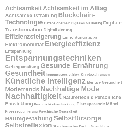
Achtsamkeit
Achtsamkeit im Alltag
Blockchain-
Achtsamkeitstraining
Technologie
Digitale
Datensicherheit
Digitales Marketing
Transformation
Digitalisierung
Effizienzsteigerung
Einrichtungstipps
Energieeffizienz
Elektromobilität
Entspannung
Entspannungstechniken
Gesunde Ernährung
Gartengestaltung
Gesundheit
Kryptowährungen
Immunsystem stärken
Künstliche Intelligenz
Mentale Gesundheit
Nachhaltige Mode
Modetrends
Nachhaltigkeit
Persönliche
Naturerlebnis
Entwicklung
Platzsparende Möbel
Persönlichkeitsentwicklung
Prozessoptimierung
Psychische Gesundheit
Selbstfürsorge
Raumgestaltung
Selbstreflexion
Skandinavisches Design
Smart Home