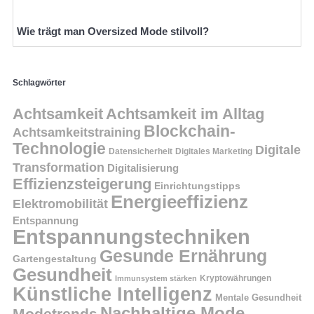
Wie trägt man Oversized Mode stilvoll?
Schlagwörter
Achtsamkeit
Achtsamkeit im Alltag
Blockchain-
Achtsamkeitstraining
Technologie
Digitale
Datensicherheit
Digitales Marketing
Transformation
Digitalisierung
Effizienzsteigerung
Einrichtungstipps
Energieeffizienz
Elektromobilität
Entspannung
Entspannungstechniken
Gesunde Ernährung
Gartengestaltung
Gesundheit
Kryptowährungen
Immunsystem stärken
Künstliche Intelligenz
Mentale Gesundheit
Nachhaltige Mode
Modetrends