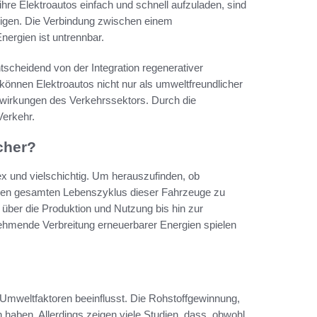
hre Elektroautos einfach und schnell aufzuladen, sind
teigen. Die Verbindung zwischen einem
ergien ist untrennbar.
tscheidend von der Integration regenerativer
können Elektroautos nicht nur als umweltfreundlicher
swirkungen des Verkehrssektors. Durch die
Verkehr.
cher?
x und vielschichtig. Um herauszufinden, ob
g, den gesamten Lebenszyklus dieser Fahrzeuge zu
über die Produktion und Nutzung bis hin zur
ehmende Verbreitung erneuerbarer Energien spielen
 Umweltfaktoren beeinflusst. Die Rohstoffgewinnung,
 haben. Allerdings zeigen viele Studien, dass, obwohl