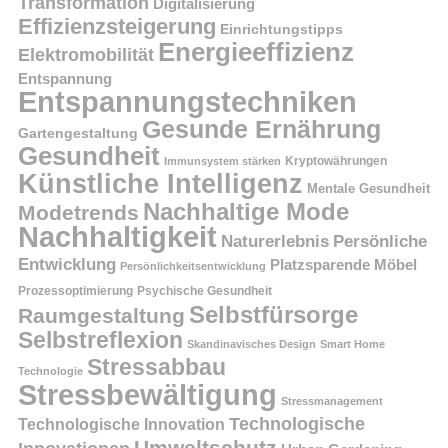
Transformation
Digitalisierung
Effizienzsteigerung
Einrichtungstipps
Energieeffizienz
Elektromobilität
Entspannung
Entspannungstechniken
Gesunde Ernährung
Gartengestaltung
Gesundheit
Kryptowährungen
Immunsystem stärken
Künstliche Intelligenz
Mentale Gesundheit
Nachhaltige Mode
Modetrends
Nachhaltigkeit
Persönliche
Naturerlebnis
Entwicklung
Platzsparende Möbel
Persönlichkeitsentwicklung
Prozessoptimierung
Psychische Gesundheit
Selbstfürsorge
Raumgestaltung
Selbstreflexion
Skandinavisches Design
Smart Home
Stressabbau
Technologie
Stressbewältigung
Stressmanagement
Technologische
Technologische Innovation
Umweltschutz