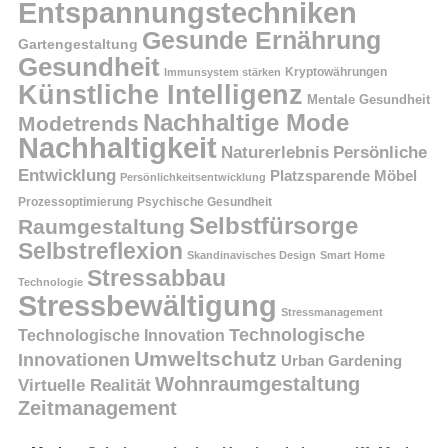
Entspannungstechniken
Gesunde Ernährung
Gartengestaltung
Gesundheit
Kryptowährungen
Immunsystem stärken
Künstliche Intelligenz
Mentale Gesundheit
Nachhaltige Mode
Modetrends
Nachhaltigkeit
Persönliche
Naturerlebnis
Entwicklung
Platzsparende Möbel
Persönlichkeitsentwicklung
Prozessoptimierung
Psychische Gesundheit
Selbstfürsorge
Raumgestaltung
Selbstreflexion
Skandinavisches Design
Smart Home
Stressabbau
Technologie
Stressbewältigung
Stressmanagement
Technologische
Technologische Innovation
Umweltschutz
Innovationen
Urban Gardening
Wohnraumgestaltung
Virtuelle Realität
Zeitmanagement