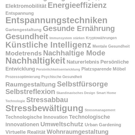
Energieeffizienz
Elektromobilität
Entspannung
Entspannungstechniken
Gesunde Ernährung
Gartengestaltung
Gesundheit
Kryptowährungen
Immunsystem stärken
Künstliche Intelligenz
Mentale Gesundheit
Nachhaltige Mode
Modetrends
Nachhaltigkeit
Persönliche
Naturerlebnis
Entwicklung
Platzsparende Möbel
Persönlichkeitsentwicklung
Prozessoptimierung
Psychische Gesundheit
Selbstfürsorge
Raumgestaltung
Selbstreflexion
Skandinavisches Design
Smart Home
Stressabbau
Technologie
Stressbewältigung
Stressmanagement
Technologische
Technologische Innovation
Umweltschutz
Innovationen
Urban Gardening
Wohnraumgestaltung
Virtuelle Realität