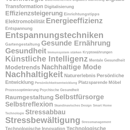
Transformation
Digitalisierung
Effizienzsteigerung
Einrichtungstipps
Energieeffizienz
Elektromobilität
Entspannung
Entspannungstechniken
Gesunde Ernährung
Gartengestaltung
Gesundheit
Kryptowährungen
Immunsystem stärken
Künstliche Intelligenz
Mentale Gesundheit
Nachhaltige Mode
Modetrends
Nachhaltigkeit
Persönliche
Naturerlebnis
Entwicklung
Platzsparende Möbel
Persönlichkeitsentwicklung
Prozessoptimierung
Psychische Gesundheit
Selbstfürsorge
Raumgestaltung
Selbstreflexion
Skandinavisches Design
Smart Home
Stressabbau
Technologie
Stressbewältigung
Stressmanagement
Technologische
Technologische Innovation