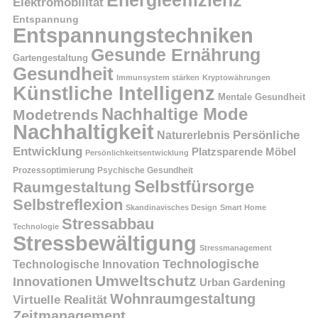
Elektromobilität
Entspannung
Entspannungstechniken
Gesunde Ernährung
Gartengestaltung
Gesundheit
Immunsystem stärken
Kryptowährungen
Künstliche Intelligenz
Mentale Gesundheit
Nachhaltige Mode
Modetrends
Nachhaltigkeit
Naturerlebnis
Persönliche
Entwicklung
Platzsparende Möbel
Persönlichkeitsentwicklung
Prozessoptimierung
Psychische Gesundheit
Selbstfürsorge
Raumgestaltung
Selbstreflexion
Skandinavisches Design
Smart Home
Stressabbau
Technologie
Stressbewältigung
Stressmanagement
Technologische
Technologische Innovation
Umweltschutz
Innovationen
Urban Gardening
Wohnraumgestaltung
Virtuelle Realität
Zeitmanagement