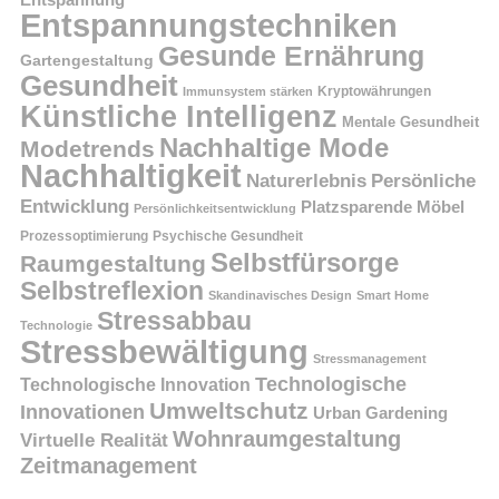
Entspannung
Entspannungstechniken
Gesunde Ernährung
Gartengestaltung
Gesundheit
Kryptowährungen
Immunsystem stärken
Künstliche Intelligenz
Mentale Gesundheit
Nachhaltige Mode
Modetrends
Nachhaltigkeit
Persönliche
Naturerlebnis
Entwicklung
Platzsparende Möbel
Persönlichkeitsentwicklung
Prozessoptimierung
Psychische Gesundheit
Selbstfürsorge
Raumgestaltung
Selbstreflexion
Skandinavisches Design
Smart Home
Stressabbau
Technologie
Stressbewältigung
Stressmanagement
Technologische
Technologische Innovation
Umweltschutz
Innovationen
Urban Gardening
Wohnraumgestaltung
Virtuelle Realität
Zeitmanagement