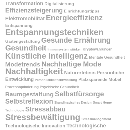
Transformation
Digitalisierung
Effizienzsteigerung
Einrichtungstipps
Energieeffizienz
Elektromobilität
Entspannung
Entspannungstechniken
Gesunde Ernährung
Gartengestaltung
Gesundheit
Kryptowährungen
Immunsystem stärken
Künstliche Intelligenz
Mentale Gesundheit
Nachhaltige Mode
Modetrends
Nachhaltigkeit
Persönliche
Naturerlebnis
Entwicklung
Platzsparende Möbel
Persönlichkeitsentwicklung
Prozessoptimierung
Psychische Gesundheit
Selbstfürsorge
Raumgestaltung
Selbstreflexion
Skandinavisches Design
Smart Home
Stressabbau
Technologie
Stressbewältigung
Stressmanagement
Technologische
Technologische Innovation