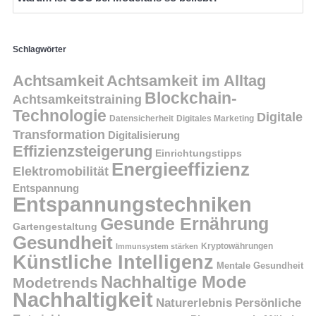
Schlagwörter
Achtsamkeit
Achtsamkeit im Alltag
Blockchain-
Achtsamkeitstraining
Technologie
Digitale
Datensicherheit
Digitales Marketing
Transformation
Digitalisierung
Effizienzsteigerung
Einrichtungstipps
Energieeffizienz
Elektromobilität
Entspannung
Entspannungstechniken
Gesunde Ernährung
Gartengestaltung
Gesundheit
Kryptowährungen
Immunsystem stärken
Künstliche Intelligenz
Mentale Gesundheit
Nachhaltige Mode
Modetrends
Nachhaltigkeit
Persönliche
Naturerlebnis