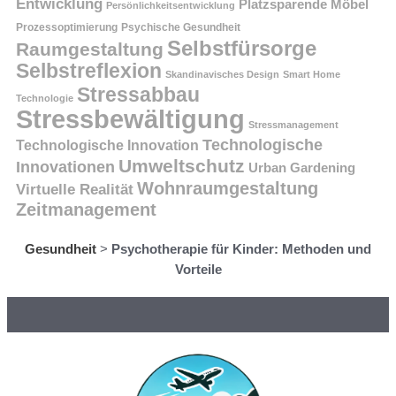
Entwicklung
Platzsparende Möbel
Persönlichkeitsentwicklung
Prozessoptimierung
Psychische Gesundheit
Selbstfürsorge
Raumgestaltung
Selbstreflexion
Skandinavisches Design
Smart Home
Stressabbau
Technologie
Stressbewältigung
Stressmanagement
Technologische
Technologische Innovation
Umweltschutz
Innovationen
Urban Gardening
Wohnraumgestaltung
Virtuelle Realität
Zeitmanagement
Gesundheit
>
Psychotherapie für Kinder: Methoden und
Vorteile