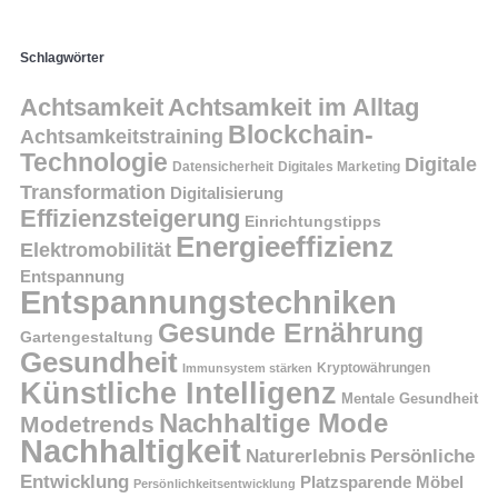
Schlagwörter
Achtsamkeit
Achtsamkeit im Alltag
Blockchain-
Achtsamkeitstraining
Technologie
Digitale
Datensicherheit
Digitales Marketing
Transformation
Digitalisierung
Effizienzsteigerung
Einrichtungstipps
Energieeffizienz
Elektromobilität
Entspannung
Entspannungstechniken
Gesunde Ernährung
Gartengestaltung
Gesundheit
Kryptowährungen
Immunsystem stärken
Künstliche Intelligenz
Mentale Gesundheit
Nachhaltige Mode
Modetrends
Nachhaltigkeit
Persönliche
Naturerlebnis
Entwicklung
Platzsparende Möbel
Persönlichkeitsentwicklung