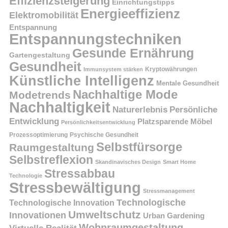
Effizienzsteigerung
Einrichtungstipps
Energieeffizienz
Elektromobilität
Entspannung
Entspannungstechniken
Gesunde Ernährung
Gartengestaltung
Gesundheit
Kryptowährungen
Immunsystem stärken
Künstliche Intelligenz
Mentale Gesundheit
Nachhaltige Mode
Modetrends
Nachhaltigkeit
Persönliche
Naturerlebnis
Entwicklung
Platzsparende Möbel
Persönlichkeitsentwicklung
Prozessoptimierung
Psychische Gesundheit
Selbstfürsorge
Raumgestaltung
Selbstreflexion
Skandinavisches Design
Smart Home
Stressabbau
Technologie
Stressbewältigung
Stressmanagement
Technologische
Technologische Innovation
Umweltschutz
Innovationen
Urban Gardening
Wohnraumgestaltung