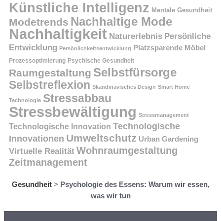
Künstliche Intelligenz
Mentale Gesundheit
Nachhaltige Mode
Modetrends
Nachhaltigkeit
Persönliche
Naturerlebnis
Entwicklung
Platzsparende Möbel
Persönlichkeitsentwicklung
Prozessoptimierung
Psychische Gesundheit
Selbstfürsorge
Raumgestaltung
Selbstreflexion
Skandinavisches Design
Smart Home
Stressabbau
Technologie
Stressbewältigung
Stressmanagement
Technologische
Technologische Innovation
Umweltschutz
Innovationen
Urban Gardening
Wohnraumgestaltung
Virtuelle Realität
Zeitmanagement
Gesundheit
>
Psychologie des Essens: Warum wir essen,
was wir tun