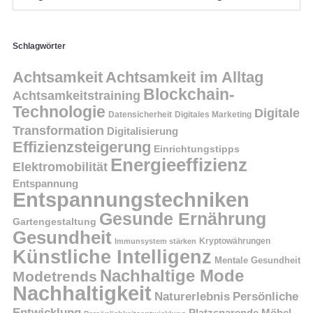
Schlagwörter
Achtsamkeit
Achtsamkeit im Alltag
Blockchain-
Achtsamkeitstraining
Technologie
Digitale
Datensicherheit
Digitales Marketing
Transformation
Digitalisierung
Effizienzsteigerung
Einrichtungstipps
Energieeffizienz
Elektromobilität
Entspannung
Entspannungstechniken
Gesunde Ernährung
Gartengestaltung
Gesundheit
Kryptowährungen
Immunsystem stärken
Künstliche Intelligenz
Mentale Gesundheit
Nachhaltige Mode
Modetrends
Nachhaltigkeit
Persönliche
Naturerlebnis
Entwicklung
Platzsparende Möbel