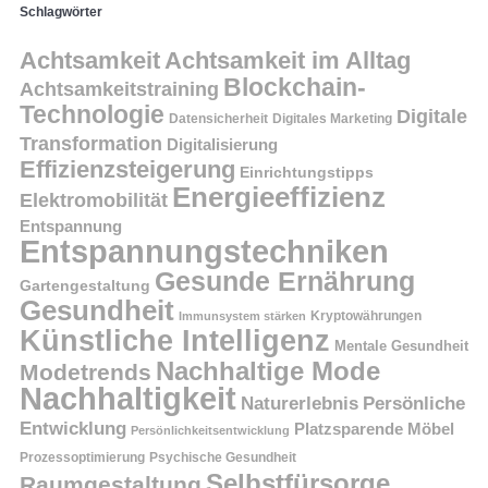
Schlagwörter
Achtsamkeit
Achtsamkeit im Alltag
Blockchain-
Achtsamkeitstraining
Technologie
Digitale
Datensicherheit
Digitales Marketing
Transformation
Digitalisierung
Effizienzsteigerung
Einrichtungstipps
Energieeffizienz
Elektromobilität
Entspannung
Entspannungstechniken
Gesunde Ernährung
Gartengestaltung
Gesundheit
Kryptowährungen
Immunsystem stärken
Künstliche Intelligenz
Mentale Gesundheit
Nachhaltige Mode
Modetrends
Nachhaltigkeit
Persönliche
Naturerlebnis
Entwicklung
Platzsparende Möbel
Persönlichkeitsentwicklung
Prozessoptimierung
Psychische Gesundheit
Selbstfürsorge
Raumgestaltung