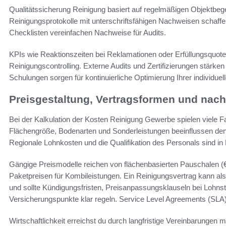
Qualitätssicherung Reinigung basiert auf regelmäßigen Objektbeg
Reinigungsprotokolle mit unterschriftsfähigen Nachweisen schaff
Checklisten vereinfachen Nachweise für Audits.
KPIs wie Reaktionszeiten bei Reklamationen oder Erfüllungsquote
Reinigungscontrolling. Externe Audits und Zertifizierungen stärk
Schulungen sorgen für kontinuierliche Optimierung Ihrer individue
Preisgestaltung, Vertragsformen und nac
Bei der Kalkulation der Kosten Reinigung Gewerbe spielen viele F
Flächengröße, Bodenarten und Sonderleistungen beeinflussen den
Regionale Lohnkosten und die Qualifikation des Personals sind in
Gängige Preismodelle reichen von flächenbasierten Pauschalen (€
Paketpreisen für Kombileistungen. Ein Reinigungsvertrag kann als b
und sollte Kündigungsfristen, Preisanpassungsklauseln bei Lohns
Versicherungspunkte klar regeln. Service Level Agreements (SLA)
Wirtschaftlichkeit erreichst du durch langfristige Vereinbarungen