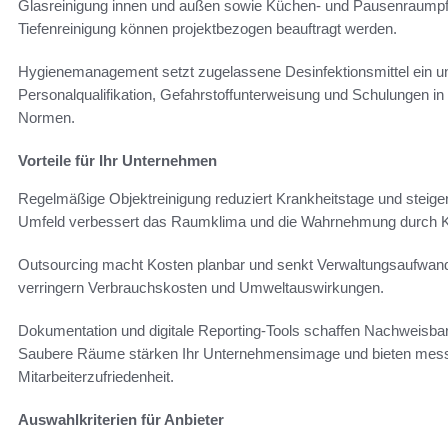
Glasreinigung innen und außen sowie Küchen- und Pausenraumpfl
Tiefenreinigung können projektbezogen beauftragt werden.
Hygienemanagement setzt zugelassene Desinfektionsmittel ein u
Personalqualifikation, Gefahrstoffunterweisung und Schulungen 
Normen.
Vorteile für Ihr Unternehmen
Regelmäßige Objektreinigung reduziert Krankheitstage und steigert
Umfeld verbessert das Raumklima und die Wahrnehmung durch K
Outsourcing macht Kosten planbar und senkt Verwaltungsaufwand
verringern Verbrauchskosten und Umweltauswirkungen.
Dokumentation und digitale Reporting-Tools schaffen Nachweisbark
Saubere Räume stärken Ihr Unternehmensimage und bieten messba
Mitarbeiterzufriedenheit.
Auswahlkriterien für Anbieter