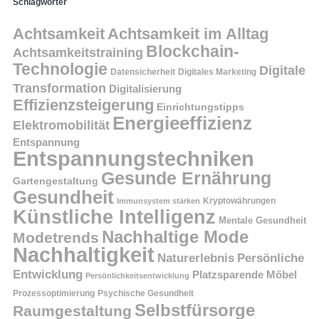
Schlagwörter
Achtsamkeit
Achtsamkeit im Alltag
Blockchain-
Achtsamkeitstraining
Technologie
Digitale
Datensicherheit
Digitales Marketing
Transformation
Digitalisierung
Effizienzsteigerung
Einrichtungstipps
Energieeffizienz
Elektromobilität
Entspannung
Entspannungstechniken
Gesunde Ernährung
Gartengestaltung
Gesundheit
Kryptowährungen
Immunsystem stärken
Künstliche Intelligenz
Mentale Gesundheit
Nachhaltige Mode
Modetrends
Nachhaltigkeit
Persönliche
Naturerlebnis
Entwicklung
Platzsparende Möbel
Persönlichkeitsentwicklung
Prozessoptimierung
Psychische Gesundheit
Selbstfürsorge
Raumgestaltung