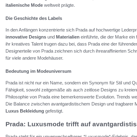
italienische Mode
weltweit prägte.
Die Geschichte des Labels
In den Anfängen konzentrierte sich Prada auf hochwertige Leder
innovative Designs
und
Materialien
einführte, die der Marke ein 
ihr kreatives Talent trugen dazu bei, dass Prada eine der führen
Designerteile von Prada zeichnen sich durch ihrearaffinierten Sch
für viele andere Modehäuser.
Bedeutung im Modeuniversum
Prada ist nicht nur ein Name, sondern ein Synonym für Stil und Qu
Fähigkeit, sowohl zeitgemäße als auch zeitlose Designs zu kreier
Philosophie von Prada eine bemerkenswerte Evolution. Trends werd
Die Balance zwischen avantgardistischem Design und tragbarer M
Luxus Bekleidung
gefestigt.
Prada: Luxusmode trifft auf avantgardisti
Prada steht für ein unverwechselbares *Luxusmode*-Erlebnis, d