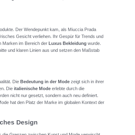
produkte. Der Wendepunkt kam, als Miuccia Prada
frisches Gesicht verliehen. Ihr Gespür für Trends und
den Marken im Bereich der
Luxus Bekleidung
wurde.
nitte und klaren Linien aus und setzen den Maßstab
alität. Die
Bedeutung in der Mode
zeigt sich in ihrer
en. Die
italienische Mode
erlebte durch die
en nicht nur gesetzt, sondern auch neu definiert.
ode hat den Platz der Marke im globalen Kontext der
sches Design
as die Grenzen zwischen Kunst und Mode verwischt.