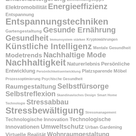
Energieeffizienz
Elektromobilität
Entspannung
Entspannungstechniken
Gesunde Ernährung
Gartengestaltung
Gesundheit
Kryptowährungen
Immunsystem stärken
Künstliche Intelligenz
Mentale Gesundheit
Nachhaltige Mode
Modetrends
Nachhaltigkeit
Persönliche
Naturerlebnis
Entwicklung
Platzsparende Möbel
Persönlichkeitsentwicklung
Prozessoptimierung
Psychische Gesundheit
Selbstfürsorge
Raumgestaltung
Selbstreflexion
Skandinavisches Design
Smart Home
Stressabbau
Technologie
Stressbewältigung
Stressmanagement
Technologische
Technologische Innovation
Umweltschutz
Innovationen
Urban Gardening
Wohnraumgestaltung
Virtuelle Realität