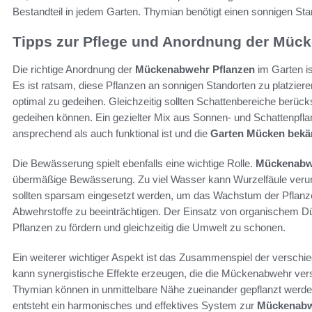
Bestandteil in jedem Garten. Thymian benötigt einen sonnigen Stand
Tipps zur Pflege und Anordnung der Müc
Die richtige Anordnung der
Mückenabwehr Pflanzen
im Garten is
Es ist ratsam, diese Pflanzen an sonnigen Standorten zu platziere
optimal zu gedeihen. Gleichzeitig sollten Schattenbereiche berück
gedeihen können. Ein gezielter Mix aus Sonnen- und Schattenpfla
ansprechend als auch funktional ist und die
Garten Mücken bek
Die Bewässerung spielt ebenfalls eine wichtige Rolle.
Mückenabw
übermäßige Bewässerung. Zu viel Wasser kann Wurzelfäule verurs
sollten sparsam eingesetzt werden, um das Wachstum der Pflanze
Abwehrstoffe zu beeinträchtigen. Der Einsatz von organischem D
Pflanzen zu fördern und gleichzeitig die Umwelt zu schonen.
Ein weiterer wichtiger Aspekt ist das Zusammenspiel der verschie
kann synergistische Effekte erzeugen, die die Mückenabwehr vers
Thymian können in unmittelbare Nähe zueinander gepflanzt werde
entsteht ein harmonisches und effektives System zur
Mückenabw