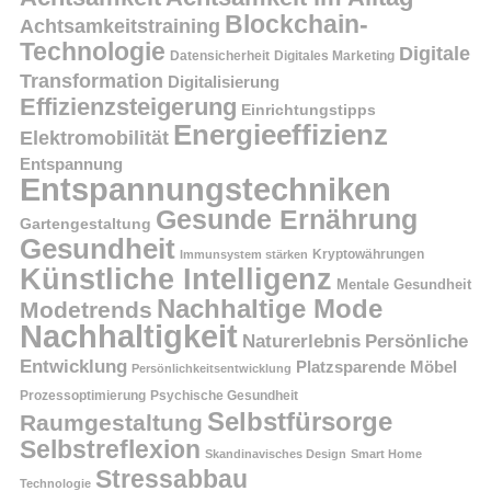
Blockchain-
Achtsamkeitstraining
Technologie
Digitale
Datensicherheit
Digitales Marketing
Transformation
Digitalisierung
Effizienzsteigerung
Einrichtungstipps
Energieeffizienz
Elektromobilität
Entspannung
Entspannungstechniken
Gesunde Ernährung
Gartengestaltung
Gesundheit
Kryptowährungen
Immunsystem stärken
Künstliche Intelligenz
Mentale Gesundheit
Nachhaltige Mode
Modetrends
Nachhaltigkeit
Persönliche
Naturerlebnis
Entwicklung
Platzsparende Möbel
Persönlichkeitsentwicklung
Prozessoptimierung
Psychische Gesundheit
Selbstfürsorge
Raumgestaltung
Selbstreflexion
Skandinavisches Design
Smart Home
Stressabbau
Technologie