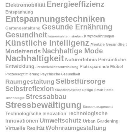
Energieeffizienz
Elektromobilität
Entspannung
Entspannungstechniken
Gesunde Ernährung
Gartengestaltung
Gesundheit
Kryptowährungen
Immunsystem stärken
Künstliche Intelligenz
Mentale Gesundheit
Nachhaltige Mode
Modetrends
Nachhaltigkeit
Persönliche
Naturerlebnis
Entwicklung
Platzsparende Möbel
Persönlichkeitsentwicklung
Prozessoptimierung
Psychische Gesundheit
Selbstfürsorge
Raumgestaltung
Selbstreflexion
Skandinavisches Design
Smart Home
Stressabbau
Technologie
Stressbewältigung
Stressmanagement
Technologische
Technologische Innovation
Umweltschutz
Innovationen
Urban Gardening
Wohnraumgestaltung
Virtuelle Realität