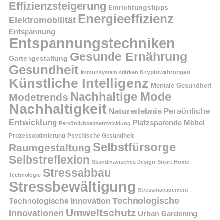
Effizienzsteigerung
Einrichtungstipps
Energieeffizienz
Elektromobilität
Entspannung
Entspannungstechniken
Gesunde Ernährung
Gartengestaltung
Gesundheit
Kryptowährungen
Immunsystem stärken
Künstliche Intelligenz
Mentale Gesundheit
Nachhaltige Mode
Modetrends
Nachhaltigkeit
Persönliche
Naturerlebnis
Entwicklung
Platzsparende Möbel
Persönlichkeitsentwicklung
Prozessoptimierung
Psychische Gesundheit
Selbstfürsorge
Raumgestaltung
Selbstreflexion
Skandinavisches Design
Smart Home
Stressabbau
Technologie
Stressbewältigung
Stressmanagement
Technologische
Technologische Innovation
Umweltschutz
Innovationen
Urban Gardening