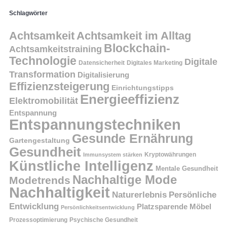
Schlagwörter
Achtsamkeit
Achtsamkeit im Alltag
Blockchain-
Achtsamkeitstraining
Technologie
Digitale
Datensicherheit
Digitales Marketing
Transformation
Digitalisierung
Effizienzsteigerung
Einrichtungstipps
Energieeffizienz
Elektromobilität
Entspannung
Entspannungstechniken
Gesunde Ernährung
Gartengestaltung
Gesundheit
Kryptowährungen
Immunsystem stärken
Künstliche Intelligenz
Mentale Gesundheit
Nachhaltige Mode
Modetrends
Nachhaltigkeit
Persönliche
Naturerlebnis
Entwicklung
Platzsparende Möbel
Persönlichkeitsentwicklung
Prozessoptimierung
Psychische Gesundheit