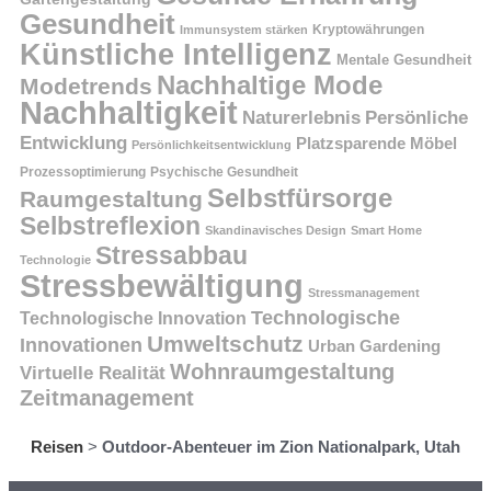
Gesundheit
Kryptowährungen
Immunsystem stärken
Künstliche Intelligenz
Mentale Gesundheit
Nachhaltige Mode
Modetrends
Nachhaltigkeit
Persönliche
Naturerlebnis
Entwicklung
Platzsparende Möbel
Persönlichkeitsentwicklung
Prozessoptimierung
Psychische Gesundheit
Selbstfürsorge
Raumgestaltung
Selbstreflexion
Skandinavisches Design
Smart Home
Stressabbau
Technologie
Stressbewältigung
Stressmanagement
Technologische
Technologische Innovation
Umweltschutz
Innovationen
Urban Gardening
Wohnraumgestaltung
Virtuelle Realität
Zeitmanagement
Reisen
>
Outdoor-Abenteuer im Zion Nationalpark, Utah