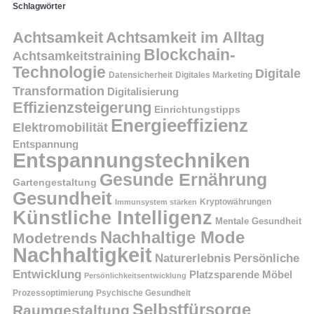
Schlagwörter
Achtsamkeit
Achtsamkeit im Alltag
Blockchain-
Achtsamkeitstraining
Technologie
Digitale
Datensicherheit
Digitales Marketing
Transformation
Digitalisierung
Effizienzsteigerung
Einrichtungstipps
Energieeffizienz
Elektromobilität
Entspannung
Entspannungstechniken
Gesunde Ernährung
Gartengestaltung
Gesundheit
Kryptowährungen
Immunsystem stärken
Künstliche Intelligenz
Mentale Gesundheit
Nachhaltige Mode
Modetrends
Nachhaltigkeit
Persönliche
Naturerlebnis
Entwicklung
Platzsparende Möbel
Persönlichkeitsentwicklung
Prozessoptimierung
Psychische Gesundheit
Selbstfürsorge
Raumgestaltung