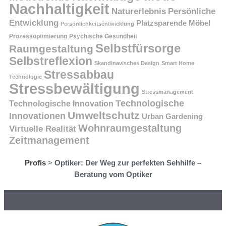
Nachhaltigkeit
Persönliche
Naturerlebnis
Entwicklung
Platzsparende Möbel
Persönlichkeitsentwicklung
Prozessoptimierung
Psychische Gesundheit
Selbstfürsorge
Raumgestaltung
Selbstreflexion
Skandinavisches Design
Smart Home
Stressabbau
Technologie
Stressbewältigung
Stressmanagement
Technologische
Technologische Innovation
Umweltschutz
Innovationen
Urban Gardening
Wohnraumgestaltung
Virtuelle Realität
Zeitmanagement
Profis
>
Optiker: Der Weg zur perfekten Sehhilfe –
Beratung vom Optiker