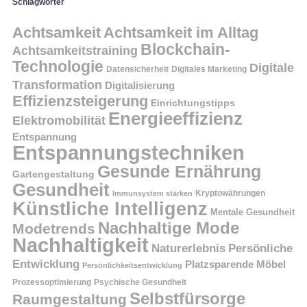
Schlagwörter
Achtsamkeit
Achtsamkeit im Alltag
Blockchain-
Achtsamkeitstraining
Technologie
Digitale
Datensicherheit
Digitales Marketing
Transformation
Digitalisierung
Effizienzsteigerung
Einrichtungstipps
Energieeffizienz
Elektromobilität
Entspannung
Entspannungstechniken
Gesunde Ernährung
Gartengestaltung
Gesundheit
Kryptowährungen
Immunsystem stärken
Künstliche Intelligenz
Mentale Gesundheit
Nachhaltige Mode
Modetrends
Nachhaltigkeit
Persönliche
Naturerlebnis
Entwicklung
Platzsparende Möbel
Persönlichkeitsentwicklung
Prozessoptimierung
Psychische Gesundheit
Selbstfürsorge
Raumgestaltung