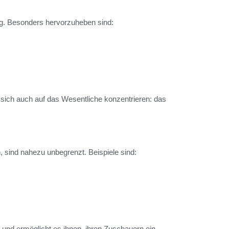
ig. Besonders hervorzuheben sind:
 sich auch auf das Wesentliche konzentrieren: das
 sind nahezu unbegrenzt. Beispiele sind:
er und ermöglicht es ihnen, ihren Zuschauern ein