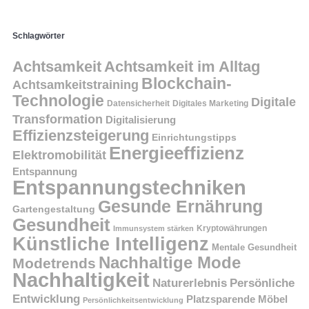
Schlagwörter
Achtsamkeit
Achtsamkeit im Alltag
Blockchain-
Achtsamkeitstraining
Technologie
Digitale
Datensicherheit
Digitales Marketing
Transformation
Digitalisierung
Effizienzsteigerung
Einrichtungstipps
Energieeffizienz
Elektromobilität
Entspannung
Entspannungstechniken
Gesunde Ernährung
Gartengestaltung
Gesundheit
Kryptowährungen
Immunsystem stärken
Künstliche Intelligenz
Mentale Gesundheit
Nachhaltige Mode
Modetrends
Nachhaltigkeit
Persönliche
Naturerlebnis
Entwicklung
Platzsparende Möbel
Persönlichkeitsentwicklung