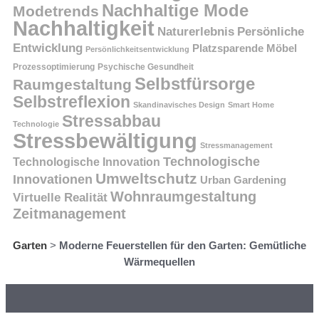
Nachhaltige Mode
Modetrends
Nachhaltigkeit
Persönliche
Naturerlebnis
Entwicklung
Platzsparende Möbel
Persönlichkeitsentwicklung
Prozessoptimierung
Psychische Gesundheit
Selbstfürsorge
Raumgestaltung
Selbstreflexion
Skandinavisches Design
Smart Home
Stressabbau
Technologie
Stressbewältigung
Stressmanagement
Technologische
Technologische Innovation
Umweltschutz
Innovationen
Urban Gardening
Wohnraumgestaltung
Virtuelle Realität
Zeitmanagement
Garten
>
Moderne Feuerstellen für den Garten: Gemütliche
Wärmequellen