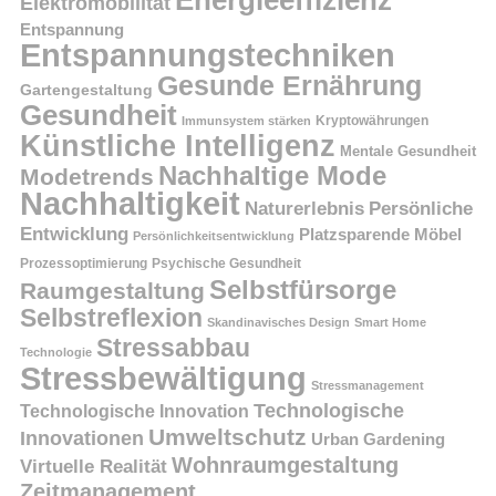
Elektromobilität
Entspannung
Entspannungstechniken
Gesunde Ernährung
Gartengestaltung
Gesundheit
Kryptowährungen
Immunsystem stärken
Künstliche Intelligenz
Mentale Gesundheit
Nachhaltige Mode
Modetrends
Nachhaltigkeit
Persönliche
Naturerlebnis
Entwicklung
Platzsparende Möbel
Persönlichkeitsentwicklung
Prozessoptimierung
Psychische Gesundheit
Selbstfürsorge
Raumgestaltung
Selbstreflexion
Skandinavisches Design
Smart Home
Stressabbau
Technologie
Stressbewältigung
Stressmanagement
Technologische
Technologische Innovation
Umweltschutz
Innovationen
Urban Gardening
Wohnraumgestaltung
Virtuelle Realität
Zeitmanagement