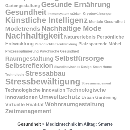
Gesunde Ernährung
Gartengestaltung
Gesundheit
Kryptowährungen
Immunsystem stärken
Künstliche Intelligenz
Mentale Gesundheit
Nachhaltige Mode
Modetrends
Nachhaltigkeit
Persönliche
Naturerlebnis
Entwicklung
Platzsparende Möbel
Persönlichkeitsentwicklung
Prozessoptimierung
Psychische Gesundheit
Selbstfürsorge
Raumgestaltung
Selbstreflexion
Skandinavisches Design
Smart Home
Stressabbau
Technologie
Stressbewältigung
Stressmanagement
Technologische
Technologische Innovation
Umweltschutz
Innovationen
Urban Gardening
Wohnraumgestaltung
Virtuelle Realität
Zeitmanagement
Gesundheit
>
Medizintechnik im Alltag: Smarte