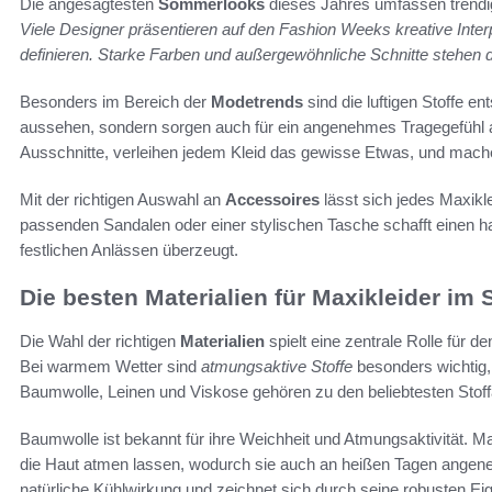
Die angesagtesten
Sommerlooks
dieses Jahres umfassen trendi
Viele Designer präsentieren auf den Fashion Weeks kreative Inter
definieren. Starke Farben und außergewöhnliche Schnitte stehen 
Besonders im Bereich der
Modetrends
sind die luftigen Stoffe en
aussehen, sondern sorgen auch für ein angenehmes Tragegefühl an
Ausschnitte, verleihen jedem Kleid das gewisse Etwas, und mach
Mit der richtigen Auswahl an
Accessoires
lässt sich jedes Maxikle
passenden Sandalen oder einer stylischen Tasche schafft einen 
festlichen Anlässen überzeugt.
Die besten Materialien für Maxikleider i
Die Wahl der richtigen
Materialien
spielt eine zentrale Rolle für d
Bei warmem Wetter sind
atmungsaktive Stoffe
besonders wichtig,
Baumwolle, Leinen und Viskose gehören zu den beliebtesten Stoffar
Baumwolle ist bekannt für ihre Weichheit und Atmungsaktivität. Ma
die Haut atmen lassen, wodurch sie auch an heißen Tagen angene
natürliche Kühlwirkung und zeichnet sich durch seine robusten Ei