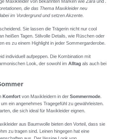
ge Maxikleider von bekannten Marken wie
Zara
und
.
pretationen, die das Thema Maxikleider neu
dabei im Vordergrund und setzen Akzente.
tscheidend. Sie lassen die Trägerin nicht nur cool
 heißen Tagen. Stilvolle Details, wie Rüschen oder
en es zu einem Highlight in jeder Sommergarderobe.
id individuell aufpeppen. Die Kombination mit
harmonischen Look, der sowohl im
Alltag
als auch bei
m Sommer
en
Komfort
von Maxikleidern in der
Sommermode
.
 um ein angenehmes Tragegefühl zu gewährleisten.
ten, die sich ideal für Maxikleider eignen.
xikleider aus Baumwolle bieten den Vorteil, dass sie
hm zu tragen sind. Leinen hingegen hat eine
genschaften aus. Der lässige Look von