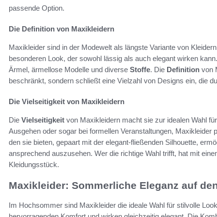
passende Option.
Die Definition von Maxikleidern
Maxikleider sind in der Modewelt als längste Variante von Kleidern
besonderen Look, der sowohl lässig als auch elegant wirken kann. 
Ärmel, ärmellose Modelle und diverse
Stoffe
. Die
Definition
von M
beschränkt, sondern schließt eine Vielzahl von Designs ein, die 
Die Vielseitigkeit von Maxikleidern
Die
Vielseitigkeit
von Maxikleidern macht sie zur idealen Wahl fü
Ausgehen oder sogar bei formellen Veranstaltungen, Maxikleider 
den sie bieten, gepaart mit der elegant-fließenden Silhouette, er
ansprechend auszusehen. Wer die richtige Wahl trifft, hat mit eine
Kleidungsstück.
Maxikleider: Sommerliche Eleganz auf de
Im Hochsommer sind Maxikleider die ideale Wahl für stilvolle Looks
hervorragenden Komfort und wirken gleichzeitig elegant. Die Kom