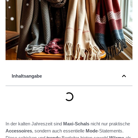
Inhaltsangabe
In der kalten Jahreszeit sind
Maxi-Schals
nicht nur praktische
Accessoires
, sondern auch essentielle
Mode
-Statements.
Diese schicken und
trendy
Begleiter bieten sowohl
Wärme
als