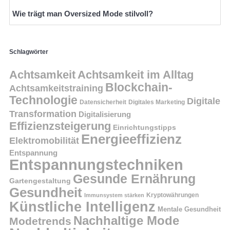
Wie trägt man Oversized Mode stilvoll?
Schlagwörter
Achtsamkeit
Achtsamkeit im Alltag
Blockchain-
Achtsamkeitstraining
Technologie
Digitale
Datensicherheit
Digitales Marketing
Transformation
Digitalisierung
Effizienzsteigerung
Einrichtungstipps
Energieeffizienz
Elektromobilität
Entspannung
Entspannungstechniken
Gesunde Ernährung
Gartengestaltung
Gesundheit
Kryptowährungen
Immunsystem stärken
Künstliche Intelligenz
Mentale Gesundheit
Nachhaltige Mode
Modetrends