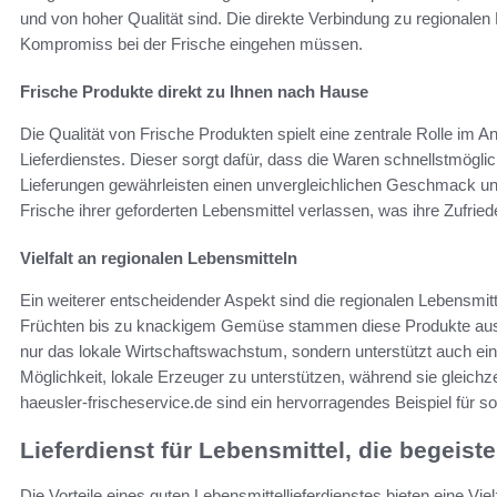
und von hoher Qualität sind. Die direkte Verbindung zu regionalen
Kompromiss bei der Frische eingehen müssen.
Frische Produkte direkt zu Ihnen nach Hause
Die Qualität von Frische Produkten spielt eine zentrale Rolle im A
Lieferdienstes. Dieser sorgt dafür, dass die Waren schnellstmöglic
Lieferungen gewährleisten einen unvergleichlichen Geschmack und
Frische ihrer geforderten Lebensmittel verlassen, was ihre Zufriede
Vielfalt an regionalen Lebensmitteln
Ein weiterer entscheidender Aspekt sind die regionalen Lebensmitte
Früchten bis zu knackigem Gemüse stammen diese Produkte aus 
nur das lokale Wirtschaftswachstum, sondern unterstützt auch ei
Möglichkeit, lokale Erzeuger zu unterstützen, während sie gleichz
haeusler-frischeservice.de sind ein hervorragendes Beispiel für s
Lieferdienst für Lebensmittel, die begeiste
Die Vorteile eines guten Lebensmittellieferdienstes bieten eine Vie