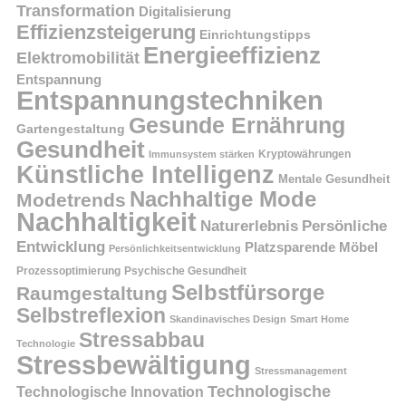
Transformation
Digitalisierung
Effizienzsteigerung
Einrichtungstipps
Energieeffizienz
Elektromobilität
Entspannung
Entspannungstechniken
Gesunde Ernährung
Gartengestaltung
Gesundheit
Kryptowährungen
Immunsystem stärken
Künstliche Intelligenz
Mentale Gesundheit
Nachhaltige Mode
Modetrends
Nachhaltigkeit
Persönliche
Naturerlebnis
Entwicklung
Platzsparende Möbel
Persönlichkeitsentwicklung
Prozessoptimierung
Psychische Gesundheit
Selbstfürsorge
Raumgestaltung
Selbstreflexion
Skandinavisches Design
Smart Home
Stressabbau
Technologie
Stressbewältigung
Stressmanagement
Technologische
Technologische Innovation