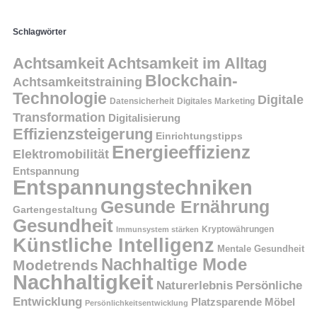
Schlagwörter
Achtsamkeit
Achtsamkeit im Alltag
Blockchain-
Achtsamkeitstraining
Technologie
Digitale
Datensicherheit
Digitales Marketing
Transformation
Digitalisierung
Effizienzsteigerung
Einrichtungstipps
Energieeffizienz
Elektromobilität
Entspannung
Entspannungstechniken
Gesunde Ernährung
Gartengestaltung
Gesundheit
Kryptowährungen
Immunsystem stärken
Künstliche Intelligenz
Mentale Gesundheit
Nachhaltige Mode
Modetrends
Nachhaltigkeit
Persönliche
Naturerlebnis
Entwicklung
Platzsparende Möbel
Persönlichkeitsentwicklung