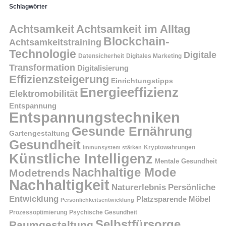
Schlagwörter
Achtsamkeit
Achtsamkeit im Alltag
Blockchain-
Achtsamkeitstraining
Technologie
Digitale
Datensicherheit
Digitales Marketing
Transformation
Digitalisierung
Effizienzsteigerung
Einrichtungstipps
Energieeffizienz
Elektromobilität
Entspannung
Entspannungstechniken
Gesunde Ernährung
Gartengestaltung
Gesundheit
Kryptowährungen
Immunsystem stärken
Künstliche Intelligenz
Mentale Gesundheit
Nachhaltige Mode
Modetrends
Nachhaltigkeit
Persönliche
Naturerlebnis
Entwicklung
Platzsparende Möbel
Persönlichkeitsentwicklung
Prozessoptimierung
Psychische Gesundheit
Selbstfürsorge
Raumgestaltung