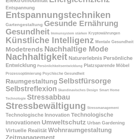
Elektromobilität
Entspannung
Entspannungstechniken
Gesunde Ernährung
Gartengestaltung
Gesundheit
Kryptowährungen
Immunsystem stärken
Künstliche Intelligenz
Mentale Gesundheit
Nachhaltige Mode
Modetrends
Nachhaltigkeit
Persönliche
Naturerlebnis
Entwicklung
Platzsparende Möbel
Persönlichkeitsentwicklung
Prozessoptimierung
Psychische Gesundheit
Selbstfürsorge
Raumgestaltung
Selbstreflexion
Skandinavisches Design
Smart Home
Stressabbau
Technologie
Stressbewältigung
Stressmanagement
Technologische
Technologische Innovation
Umweltschutz
Innovationen
Urban Gardening
Wohnraumgestaltung
Virtuelle Realität
Zeitmanagement