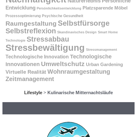
Persönliche
Naturerlebnis
Entwicklung
Platzsparende Möbel
Persönlichkeitsentwicklung
Prozessoptimierung
Psychische Gesundheit
Selbstfürsorge
Raumgestaltung
Selbstreflexion
Skandinavisches Design
Smart Home
Stressabbau
Technologie
Stressbewältigung
Stressmanagement
Technologische
Technologische Innovation
Umweltschutz
Innovationen
Urban Gardening
Wohnraumgestaltung
Virtuelle Realität
Zeitmanagement
Lifestyle
>
Kulinarische Mitternachtsläufe